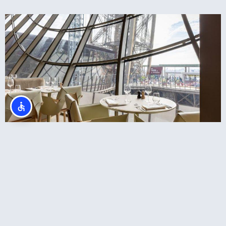
מסעדת מאדם בראסרי במגדל אייפל – ארוחת
צהריים ב13:30