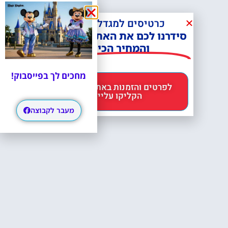
כרטיסים למגדל אייפל?
סידרנו לכם את האתר הכי אמין -
והמחיר הכי זול!
מחכים לך בפייסבוק!
לפרטים והזמנות באתר Headout
הקליקו עליי 😊
מעבר לקבוצה