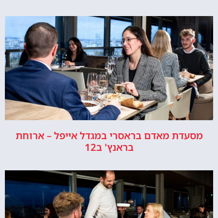
מסעדת מאדם בראסרי במגדל אייפל – ארוחת
בראנץ' ב12