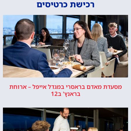
רכישת כרטיסים
מסעדת מאדם בראסרי במגדל אייפל – ארוחת
בראנץ' ב12