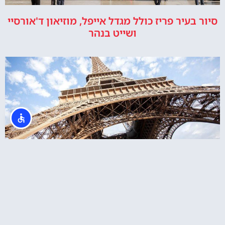
סיור בעיר פריז כולל מגדל אייפל, מוזיאון ד'אורסיי
ושייט בנהר
Eiffel Tower Summit (פסגת מגדל אייפל)