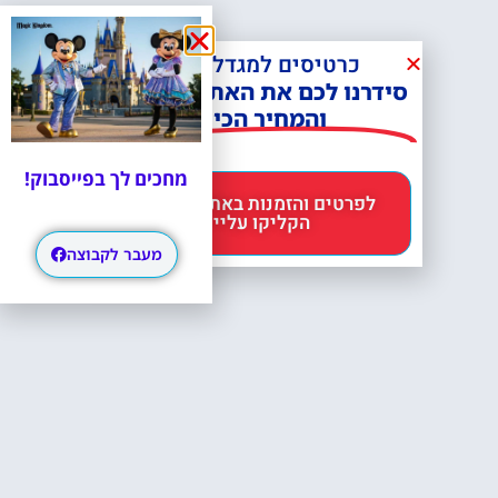
כרטיסים למגדל אייפל?
סידרנו לכם את האתר הכי אמין -
והמחיר הכי זול!
מחכים לך בפייסבוק!
לפרטים והזמנות באתר Headout
הקליקו עליי 😊
מעבר לקבוצה