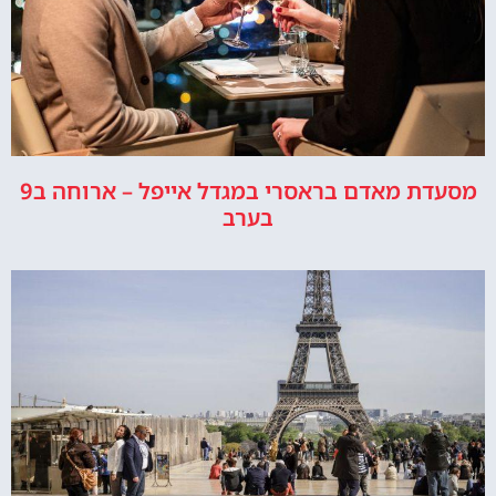
מסעדת מאדם בראסרי במגדל אייפל – ארוחה ב9
בערב