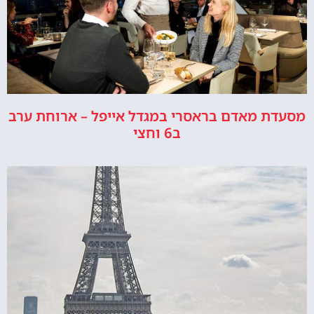
מסעדת מאדם בראסרי במגדל אייפל – ארוחת ערב
ב6 וחצי