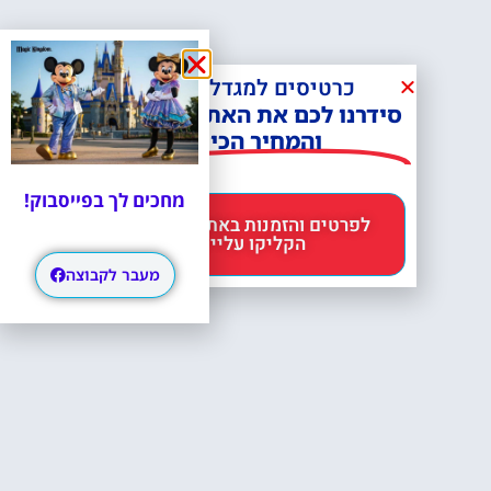
כרטיסים למגדל אייפל?
סידרנו לכם את האתר הכי אמין -
והמחיר הכי זול!
מחכים לך בפייסבוק!
לפרטים והזמנות באתר Headout
הקליקו עליי 😊
מעבר לקבוצה