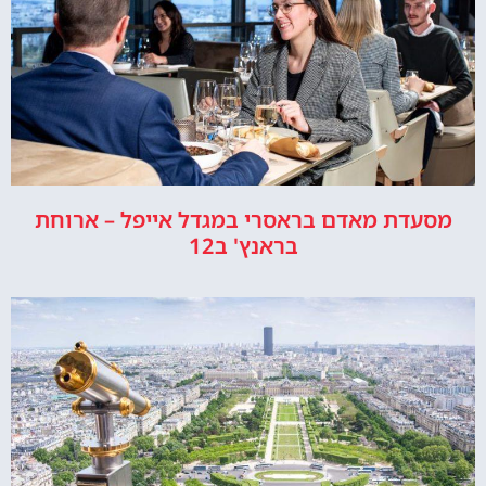
מסעדת מאדם בראסרי במגדל אייפל – ארוחת
בראנץ' ב12