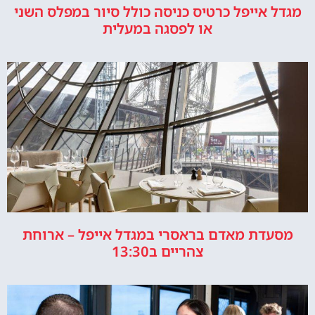
מגדל אייפל כרטיס כניסה כולל סיור במפלס השני
או לפסגה במעלית
מסעדת מאדם בראסרי במגדל אייפל – ארוחת
צהריים ב13:30