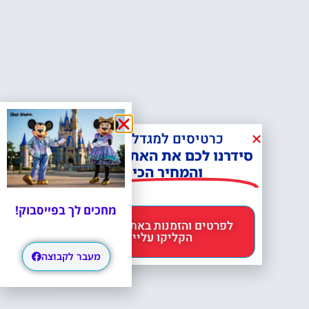
כרטיסים למגדל אייפל?
סידרנו לכם את האתר הכי אמין -
והמחיר הכי זול!
מחכים לך בפייסבוק!
לפרטים והזמנות באתר Headout
הקליקו עליי 😊
מעבר לקבוצה