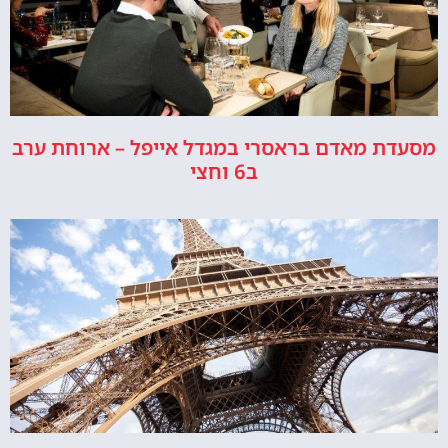
מסעדת מאדם בראסרי במגדל אייפל – ארוחת ערב
ב6 וחצי