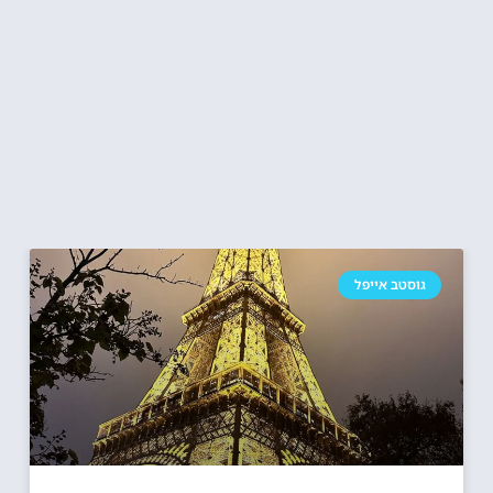
גוסטב אייפל