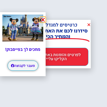
כרטיסים למגדל אייפל?
סידרנו לכם את האתר הכי אמין -
והמחיר הכי זול!
מחכים לך בפייסבוק!
לפרטים והזמנות באתר Headout
הקליקו עליי 😊
מעבר לקבוצה