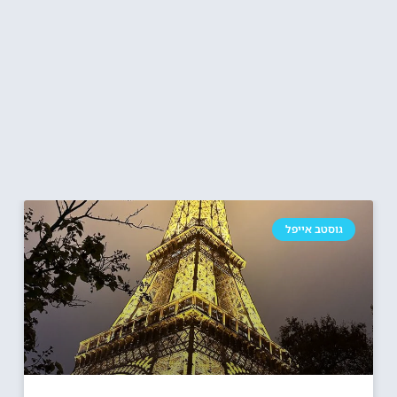
גוסטב אייפל