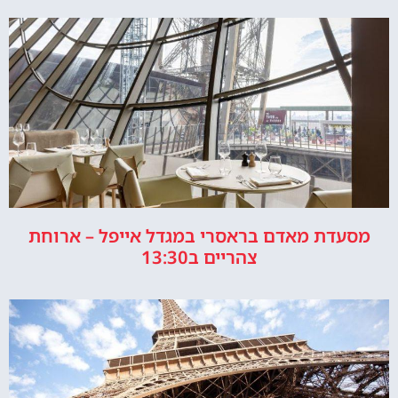
מסעדת מאדם בראסרי במגדל אייפל – ארוחת
צהריים ב13:30