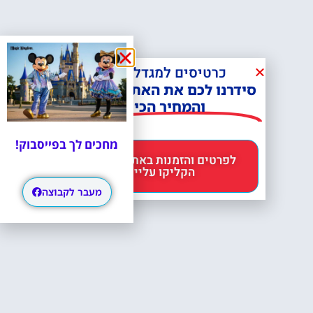
כרטיסים למגדל אייפל?
סידרנו לכם את האתר הכי אמין -
והמחיר הכי זול!
מחכים לך בפייסבוק!
לפרטים והזמנות באתר Headout
הקליקו עליי 😊
מעבר לקבוצה