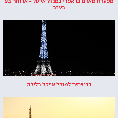
מסעדת מאדם בראסרי במגדל אייפל – ארוחה ב9
בערב
כרטיסים למגדל אייפל בלילה