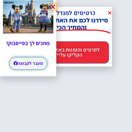
כרטיסים למגדל אייפל?
סידרנו לכם את האתר הכי אמין -
והמחיר הכי זול!
מחכים לך בפייסבוק!
לפרטים והזמנות באתר Headout
הקליקו עליי 😊
מעבר לקבוצה