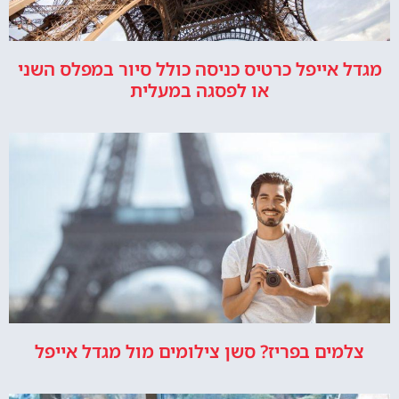
מגדל אייפל כרטיס כניסה כולל סיור במפלס השני
או לפסגה במעלית
צלמים בפריז? סשן צילומים מול מגדל אייפל