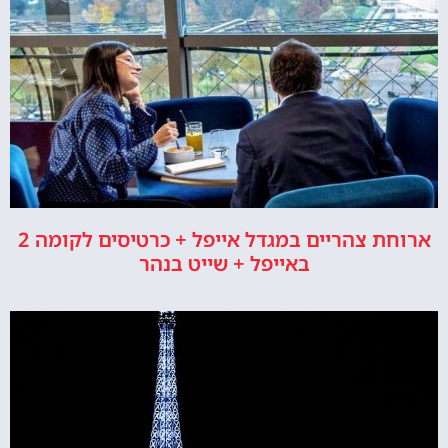
ארוחת צהריים במגדל אייפל + כרטיסים לקומה 2
באייפל + שייט בנהר