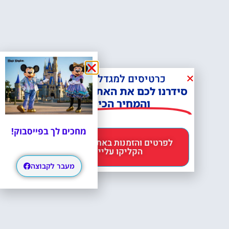
כרטיסים למגדל אייפל?
סידרנו לכם את האתר הכי אמין -
והמחיר הכי זול!
מחכים לך בפייסבוק!
לפרטים והזמנות באתר Headout
הקליקו עליי 😊
מעבר לקבוצה