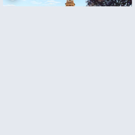
סיור במגדל אייפל כולל עלייה במדרגות לקומה 2
או לתצפית