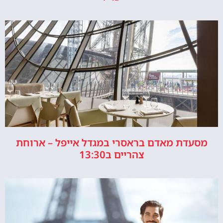
מסעדת מאדם בראסרי במגדל אייפל – ארוחת
צהריים ב13:30