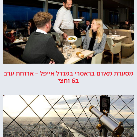
מסעדת מאדם בראסרי במגדל אייפל – ארוחת ערב
ב6 וחצי