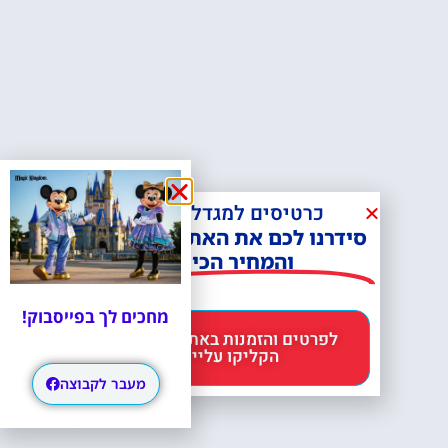
כרטיסים למגדל אייפל?
סידרנו לכם את האתר הכי אמין -
והמחיר הכי זול!
מחכים לך בפייסבוק!
לפרטים והזמנות באתר Headout
הקליקו עליי 😊
מעבר לקבוצה