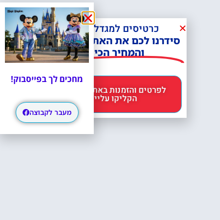
כרטיסים למגדל אייפל?
סידרנו לכם את האתר הכי אמין -
והמחיר הכי זול!
מחכים לך בפייסבוק!
לפרטים והזמנות באתר Headout
הקליקו עליי 😊
מעבר לקבוצה