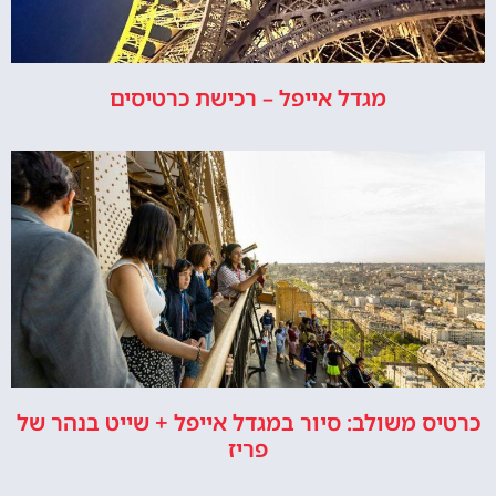
מגדל אייפל – רכישת כרטיסים
כרטיס משולב: סיור במגדל אייפל + שייט בנהר של
פריז