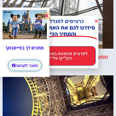
מסעדת מאדם בראסרי במגדל אייפל – ארוחת
צהריים ב13:30