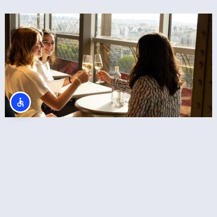
ארוחת ערב במגדל אייפל + כרטיסים לקומה 2
באייפל + שייט בנהר