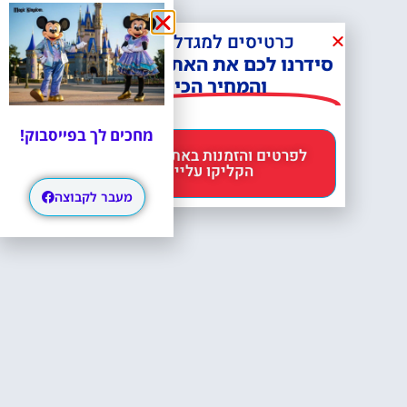
כרטיסים למגדל אייפל?
סידרנו לכם את האתר הכי אמין -
והמחיר הכי זול!
מחכים לך בפייסבוק!
לפרטים והזמנות באתר Headout
הקליקו עליי 😊
מעבר לקבוצה