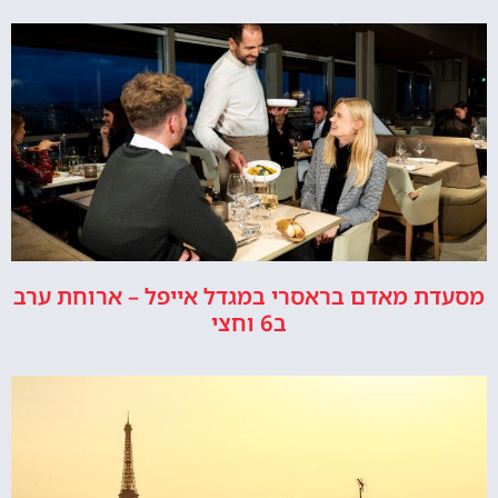
מסעדת מאדם בראסרי במגדל אייפל – ארוחת ערב
ב6 וחצי