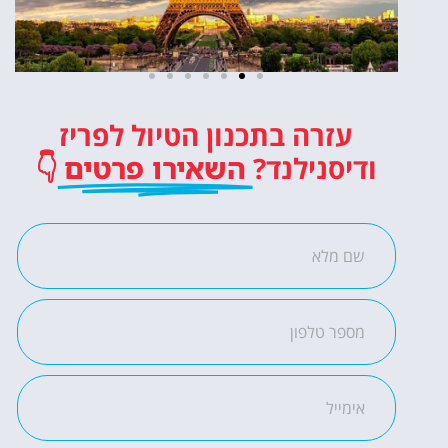
עזרה בתכנון הטיול לפריז
כרטיסים
ודיסנילנד?
השאירו פרטים
👇
לדיסנילנד
כרטיסי כניסה לפארק
השעשועים הכי מפורסם
באירופה!
לחצו פה!