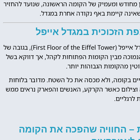
ון מחודש ומעמיק של הקומה הראשונה, שנועד להחזיר
 שאינה קיימת באף נקודה אחרת במגדל.
ת הזכוכית במגדל אייפל
כרטיסים
רצפת הזכוכית ממוקמת בקומה הראשונה של מגדל אייפל (First Floor of the Eiffel Tower), בגובה של
לאייפל
הנמוכה מבין הקומות הפתוחות לקהל, אך דווקא בשל
טין מהקומות הגבוהות יותר.
מומלץ לקנות כרטיס
מראש!
ים בקומה, ולא מכסה את כל השטח. מדובר בלוחות
ה וצילום כאשר הקרקע, האנשים והפארק נראים ממש
לחצו פה!
לרגליים.
ת – החוויה שהפכה את הקומה