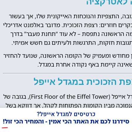
 לאטרקציה
ב בזכות הגובה, התצפיות והנוכחות האייקונית שלו, אך בעשור
רים חוזרים: רצפת הזכוכית. מדובר באלמנט אדריכלי
מה הראשונה נתפסת – לא עוד “תחנת מעבר” בדרך
תגובות חזקות, התרגשות ולעיתים גם חשש אמיתי.
ון מחודש ומעמיק של הקומה הראשונה, שנועד להחזיר
 שאינה קיימת באף נקודה אחרת במגדל.
ת הזכוכית במגדל אייפל
רצפת הזכוכית ממוקמת בקומה הראשונה של מגדל אייפל (First Floor of the Eiffel Tower), בגובה של
הנמוכה מבין הקומות הפתוחות לקהל, אך דווקא בשל
כרטיסים למגדל אייפל?
טין מהקומות הגבוהות יותר.
סידרנו לכם את האתר הכי אמין - והמחיר הכי זול!
ים בקומה, ולא מכסה את כל השטח. מדובר בלוחות