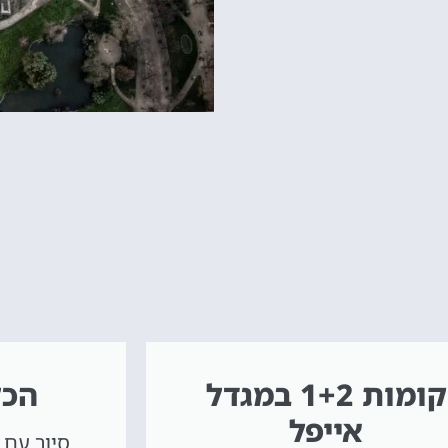
קומות 1+2 במגדל
הכל
אייפל
סיור עם 