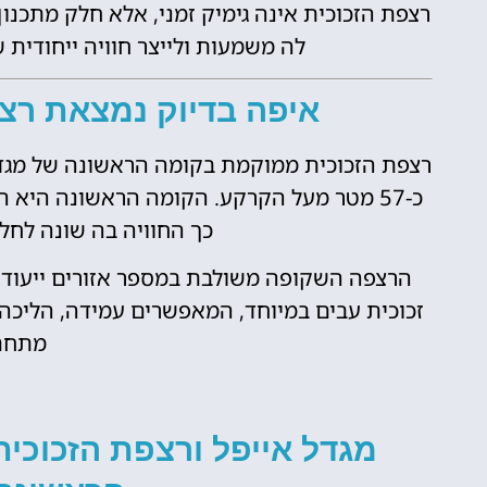
רצפת הזכוכית אינה גימיק זמני, אלא חלק מתכנ
לה משמעות ולייצר חוויה ייחודית
איפה בדיוק נמצאת רצפ
השכרת
י
רכב
ט
כ-57 מטר מעל הקרקע. הקומה הראשונה היא 
ות
כך החוויה בה שונה לחלו
השוואת מחירים
הרצפה השקופה משולבת במספר אזורים ייעודי
טיסים!
לחצו
זכוכית עבים במיוחד, המאפשרים עמידה, הליכ
פה!
ה!
מתחת 
מגדל אייפל ורצפת הזכוכי