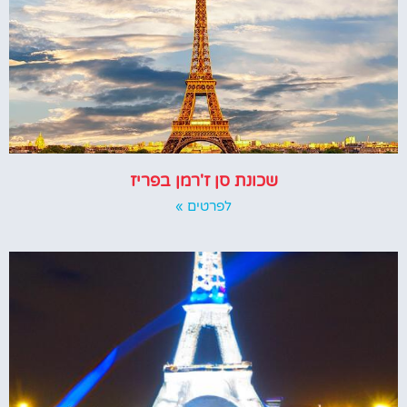
שכונת סן ז'רמן בפריז
לפרטים »