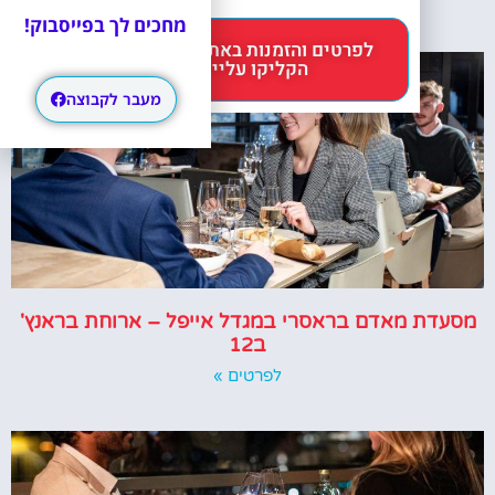
מחכים לך בפייסבוק!
לפרטים והזמנות באתר Headout
הקליקו עליי 😊
מעבר לקבוצה
מסעדת מאדם בראסרי במגדל אייפל – ארוחת בראנץ'
ב12
לפרטים »