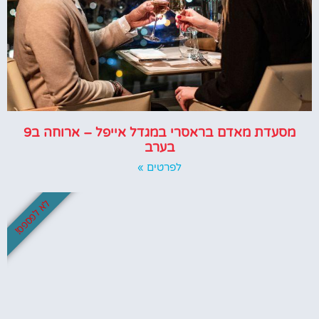
מסעדת מאדם בראסרי במגדל אייפל – ארוחה ב9
בערב
לפרטים »
לא לפספס!