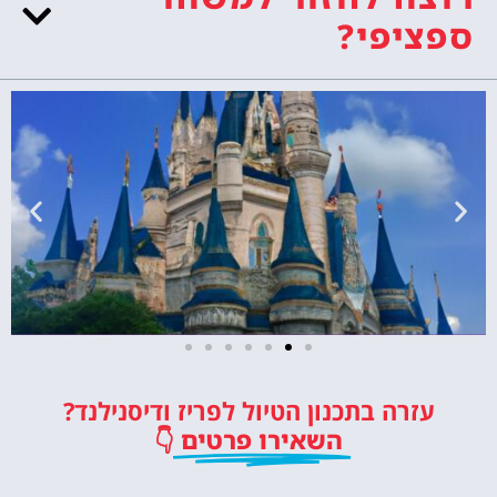
ספציפי?
כרטיסים לדיסנילנד
עזרה בתכנון הטיול לפריז ודיסנילנד?
כרטיסי כניסה לפארק השעשועים
השאירו פרטים
👇
הכי מפורסם באירופה!
לחצו פה!