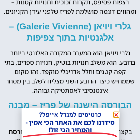
רצפות פסיפס, תקרות זכוכית וחנויות קטנות –
ומהווים דוגמה מושלמת לפריז שלפני עידן הקניונים.
גלרי ויויאן (Galerie Vivienne) –
אלגנטיות בתוך צפיפות
גלרי ויויאן הוא המעבר המקורה האלגנטי ביותר
ברובע. הוא משלב חנויות בוטיק, חנויות ספרים, בתי
קפה קטנים וחלל אדריכלי מוקפד. זהו מקום
שממחיש כיצד הרובע השני מצליח לשלב בין מסחר
אינטנסיבי לאסתטיקה גבוהה.
הבורסה הישנה של פריז – מבנה
כרטיסים למגדל אייפל?
שמספר סיפור
סידרנו לכם את האתר הכי אמין -
והמחיר הכי זול!
בקצה הרובע, בסמיכות אליו, נמצא מבנה
בורסת