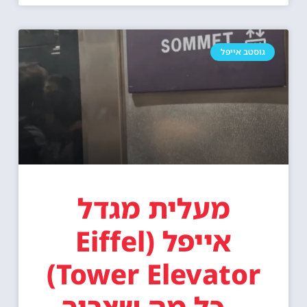
גוסטב אייפל
מעלית מגדל
אייפל (Eiffel
Tower Elevator)
– כל מה שצריך