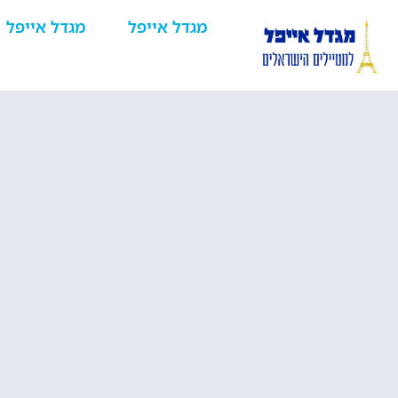
מגדל אייפל
מגדל אייפל