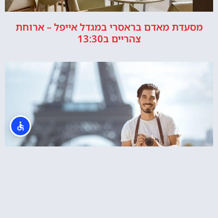
מסעדת מאדם בראסרי במגדל אייפל – ארוחת
צהריים ב13:30
צלמים בפריז? סשן צילומים מול מגדל אייפל