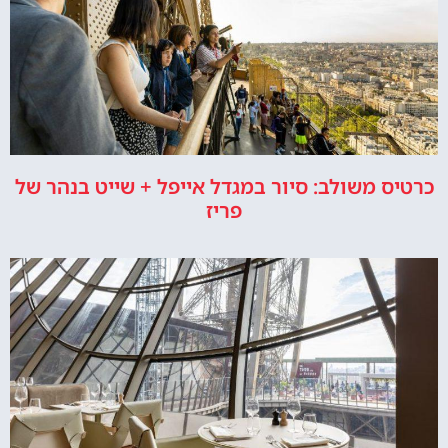
כרטיס משולב: סיור במגדל אייפל + שייט בנהר של
פריז