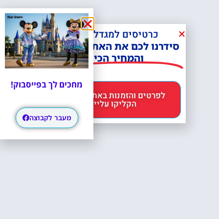
כרטיסים למגדל אייפל?
סידרנו לכם את האתר הכי אמין -
והמחיר הכי זול!
מחכים לך בפייסבוק!
לפרטים והזמנות באתר Headout
הקליקו עליי 😊
מעבר לקבוצה