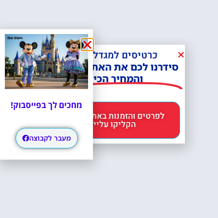
כרטיסים למגדל אייפל?
סידרנו לכם את האתר הכי אמין -
והמחיר הכי זול!
מחכים לך בפייסבוק!
לפרטים והזמנות באתר Headout
הקליקו עליי 😊
מעבר לקבוצה