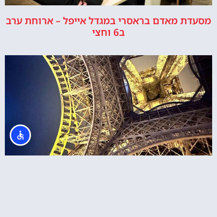
מסעדת מאדם בראסרי במגדל אייפל – ארוחת ערב
ב6 וחצי
מגדל אייפל – רכישת כרטיסים