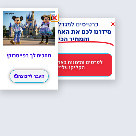
כרטיסים למגדל אייפל?
סידרנו לכם את האתר הכי אמין -
והמחיר הכי זול!
מחכים לך בפייסבוק!
לפרטים והזמנות באתר Headout
הקליקו עליי 😊
מעבר לקבוצה