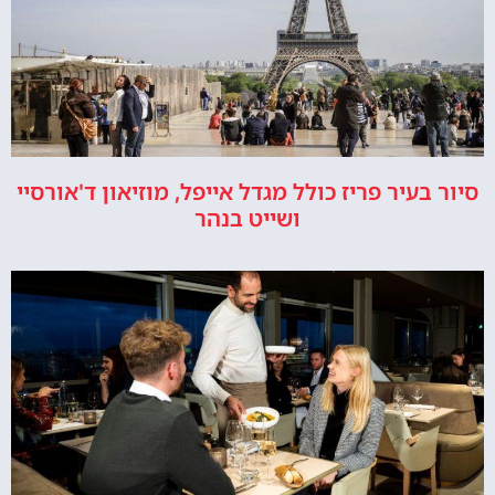
סיור בעיר פריז כולל מגדל אייפל, מוזיאון ד'אורסיי
ושייט בנהר