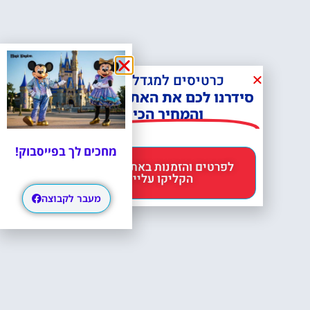
כרטיסים למגדל אייפל?
סידרנו לכם את האתר הכי אמין -
והמחיר הכי זול!
מחכים לך בפייסבוק!
לפרטים והזמנות באתר Headout
הקליקו עליי 😊
מעבר לקבוצה