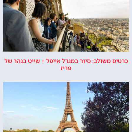
כרטיס משולב: סיור במגדל אייפל + שייט בנהר של
פריז