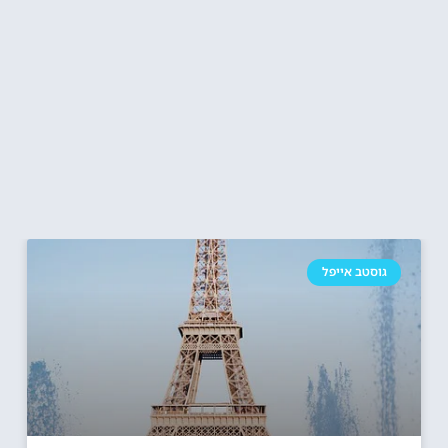
גוסטב אייפל