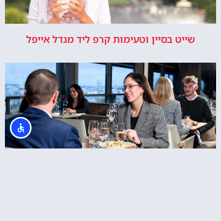
שייט בסיין וטעימות קרפ ליד מגדל אייפל
מסעדת מאדם בראסרי במגדל אייפל – ארוחת
בראנץ' ב12