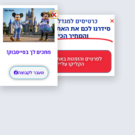
כרטיסים למגדל אייפל?
סידרנו לכם את האתר הכי אמין -
והמחיר הכי זול!
מחכים לך בפייסבוק!
לפרטים והזמנות באתר Headout
הקליקו עליי 😊
מעבר לקבוצה