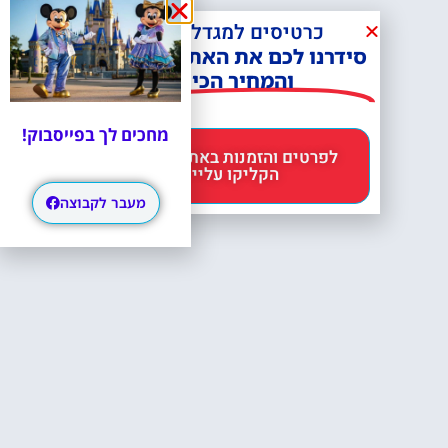
כרטיסים למגדל אייפל?
סידרנו לכם את האתר הכי אמין -
והמחיר הכי זול!
מחכים לך בפייסבוק!
לפרטים והזמנות באתר Headout
הקליקו עליי 😊
מעבר לקבוצה