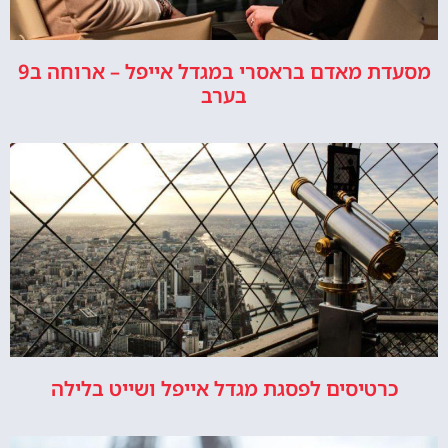
מסעדת מאדם בראסרי במגדל אייפל – ארוחה ב9
בערב
כרטיסים לפסגת מגדל אייפל ושייט בלילה