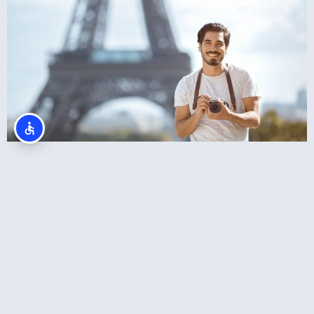
צלמים בפריז? סשן צילומים מול מגדל אייפל