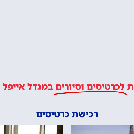
ליד מגדל אייפל בפריז
לטייל איתנו ב
מלץ