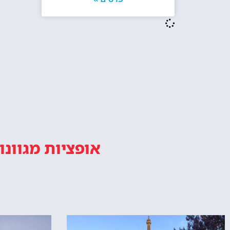
האם מומלץ להזמין בית מלון ליד מגדל
מלונות 
אייפל? האם זה איזור טוב ללינה בפריז?
מו
טיול במגדל אייפל פריז מתחיל עם