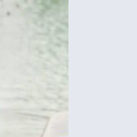
רכישת כרטיסים
כרטיסים למגדל אייפל?
סידרנו לכם את האתר הכי אמין - והמחיר הכי זול!
לפרטים והזמנות באתר Headout הקליקו עליי 😊
ז כולל מגדל אייפל, מוזיאון
ארוחת ערב במגדל אייפל 
ורסיי ושייט בנהר
לקומה 2 באייפל + שייט בנהר