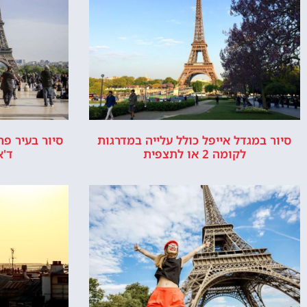
המלצות, טיפים ומידע חשוב.
אייפ
אפשרות 
או ס
אודות
ר
האתר הינו אתר המלצות מטיילים ולא האתר ה