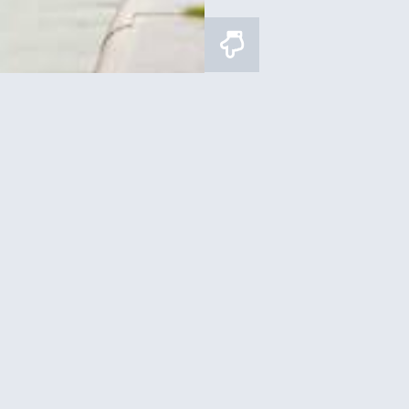
וס רגלי במגדל אייפל בפריז
כרטיס משולב למגדל אייפל +
הסיין
איפה לישון?