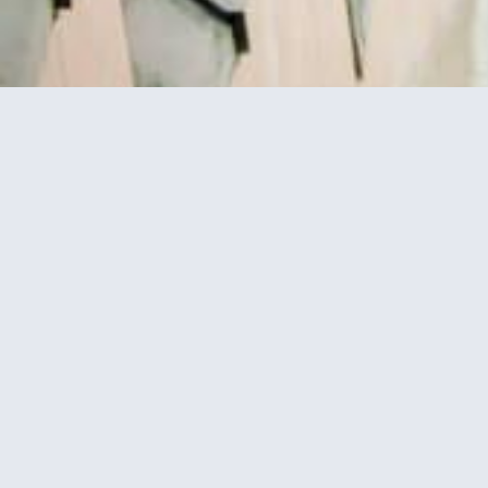
 שייט בנהר
Eiffel Tower Summit (פסגת מגדל
אייפל)