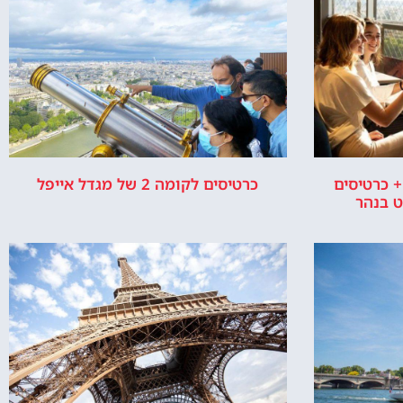
איפה זה מגדל
למה בנו את
אייפל?
מגדל אייפל –
התשובה למה
מגדל אייפל
נבנה