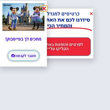
כרטיסים למגדל אייפל?
סידרנו לכם את האתר הכי אמין -
והמחיר הכי זול!
מחכים לך בפייסבוק!
לפרטים והזמנות באתר Headout
הקליקו עליי 😊
מעבר לקבוצה