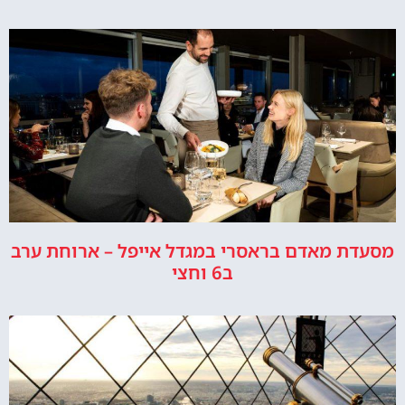
מסעדת מאדם בראסרי במגדל אייפל – ארוחת ערב
ב6 וחצי