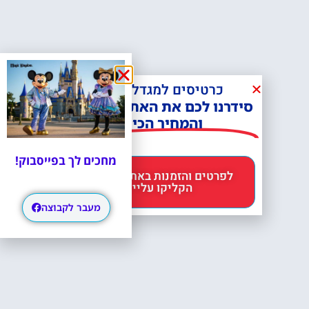
כרטיסים למגדל אייפל?
סידרנו לכם את האתר הכי אמין -
והמחיר הכי זול!
מחכים לך בפייסבוק!
לפרטים והזמנות באתר Headout
הקליקו עליי 😊
מעבר לקבוצה