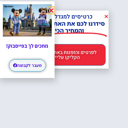
כרטיסים למגדל אייפל?
סידרנו לכם את האתר הכי אמין -
והמחיר הכי זול!
מחכים לך בפייסבוק!
לפרטים והזמנות באתר Headout
הקליקו עליי 😊
מעבר לקבוצה