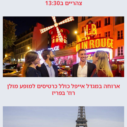
צהריים ב13:30
ארוחה במגדל אייפל כולל כרטיסים למופע מולן
רוז' בפריז