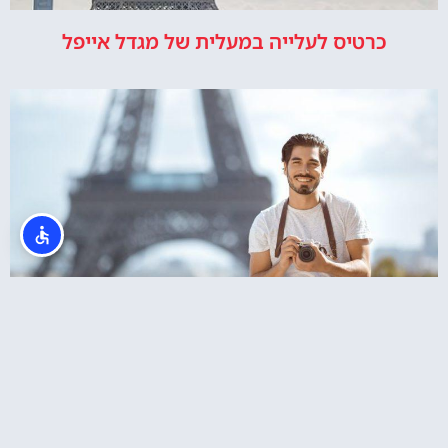
כרטיס לעלייה במעלית של מגדל אייפל
צלמים בפריז? סשן צילומים מול מגדל אייפל