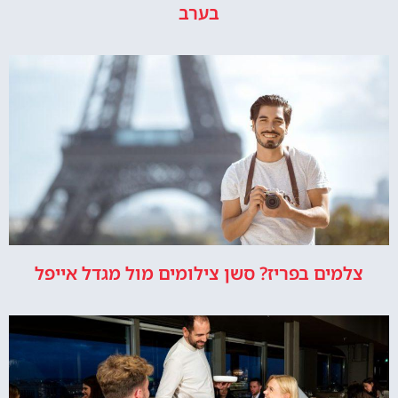
בערב
צלמים בפריז? סשן צילומים מול מגדל אייפל