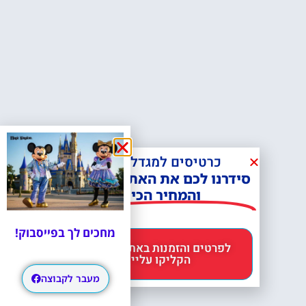
כרטיסים למגדל אייפל?
סידרנו לכם את האתר הכי אמין -
והמחיר הכי זול!
מחכים לך בפייסבוק!
לפרטים והזמנות באתר Headout
הקליקו עליי 😊
מעבר לקבוצה