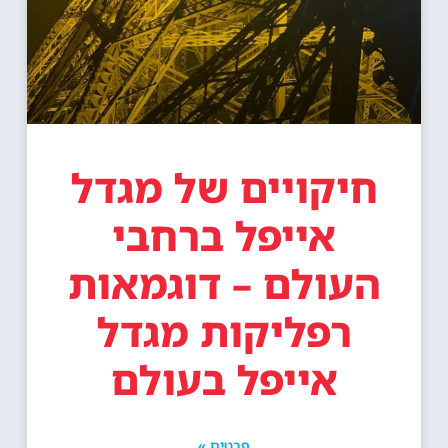
חיקויים של מגדל
אייפל ברחבי
העולם – דוגמאות
רפליקות מגדל
אייפל בעולם
פרטים »