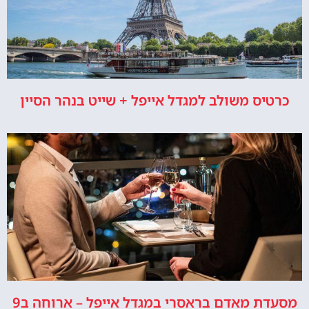
כרטיס משולב למגדל אייפל + שייט בנהר הסיין
מסעדת מאדם בראסרי במגדל אייפל – ארוחה ב9