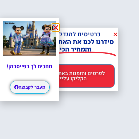
כרטיסים למגדל אייפל?
סידרנו לכם את האתר הכי אמין -
והמחיר הכי זול!
מחכים לך בפייסבוק!
לפרטים והזמנות באתר Headout
הקליקו עליי 😊
מעבר לקבוצה