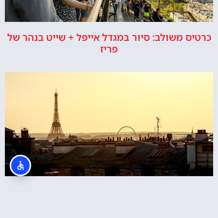
כרטיס משולב: סיור במגדל אייפל + שייט בנהר של
פריז
כרטיסים לטיפוס רגלי במגדל אייפל בפריז