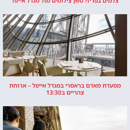
צלמים בפריז? סשן צילומים מול מגדל אייפל
מסעדת מאדם בראסרי במגדל אייפל – ארוחת
צהריים ב13:30