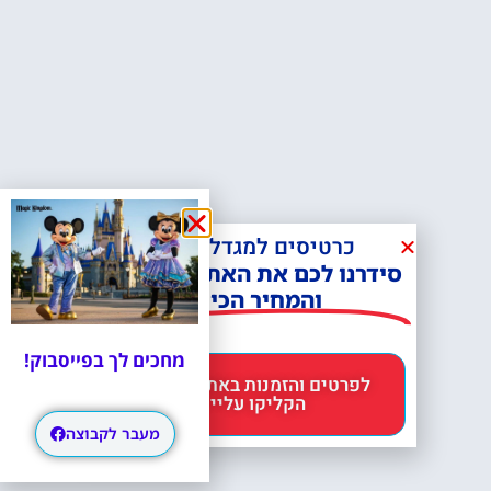
כרטיסים למגדל אייפל?
סידרנו לכם את האתר הכי אמין -
והמחיר הכי זול!
מחכים לך בפייסבוק!
לפרטים והזמנות באתר Headout
הקליקו עליי 😊
מעבר לקבוצה