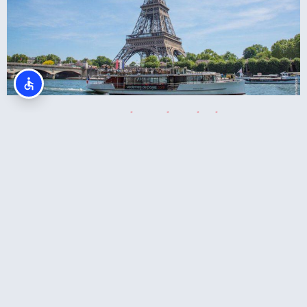
כרטיס משולב למגדל אייפל + שייט בנהר הסיין