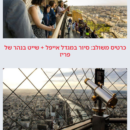
כרטיס משולב: סיור במגדל אייפל + שייט בנהר של
פריז