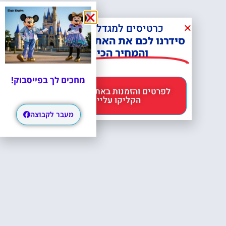
כרטיסים למגדל אייפל?
סידרנו לכם את האתר הכי אמין -
והמחיר הכי זול!
מחכים לך בפייסבוק!
לפרטים והזמנות באתר Headout
הקליקו עליי 😊
מעבר לקבוצה