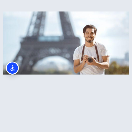
צלמים בפריז? סשן צילומים מול מגדל אייפל