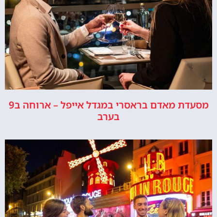
מסעדת מאדם בראסרי במגדל אייפל – ארוחה ב9
בערב