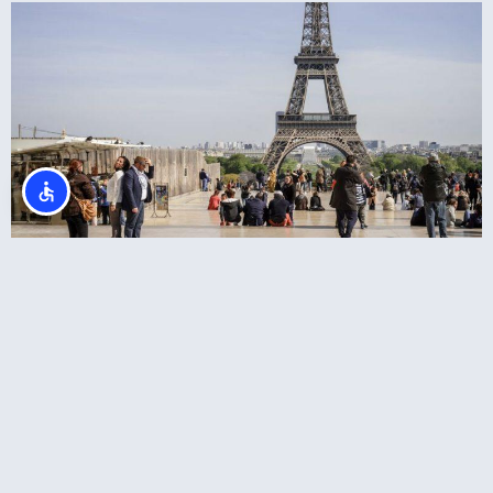
סיור בעיר פריז כולל מגדל אייפל, מוזיאון ד'אורסיי
ושייט בנהר