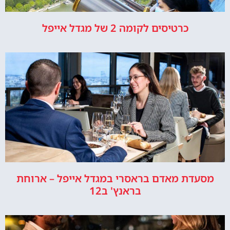
כרטיסים לקומה 2 של מגדל אייפל
מסעדת מאדם בראסרי במגדל אייפל – ארוחת
בראנץ' ב12