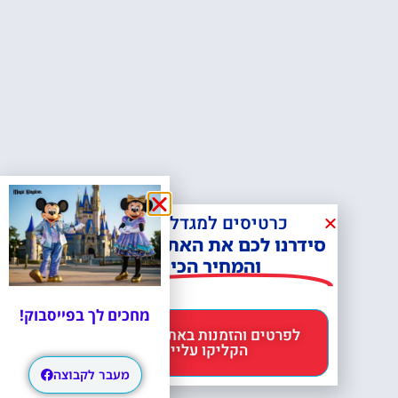
כרטיסים למגדל אייפל?
סידרנו לכם את האתר הכי אמין -
והמחיר הכי זול!
מחכים לך בפייסבוק!
לפרטים והזמנות באתר Headout
הקליקו עליי 😊
מעבר לקבוצה