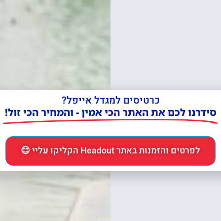
כרטיסים למגדל אייפל?
סידרנו לכם את האתר הכי אמין - והמחיר הכי זול!
לפרטים והזמנות באתר Headout הקליקו עליי 😊