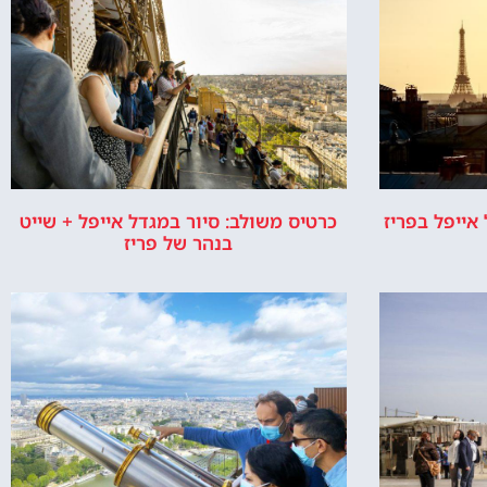
אייפל בפריז
כרטיס משולב: סיור במגדל אייפל + שייט
בנהר של פריז