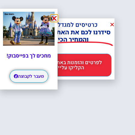
כרטיסים למגדל אייפל?
סידרנו לכם את האתר הכי אמין -
והמחיר הכי זול!
מחכים לך בפייסבוק!
לפרטים והזמנות באתר Headout
הקליקו עליי 😊
מעבר לקבוצה