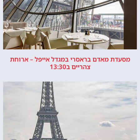
מסעדת מאדם בראסרי במגדל אייפל – ארוחת
צהריים ב13:30