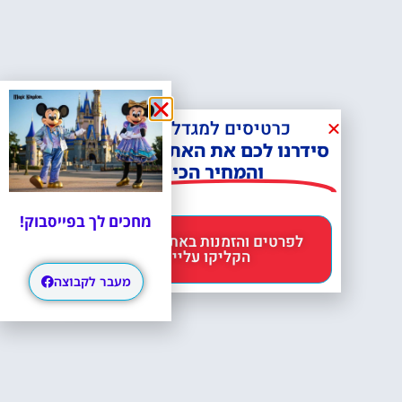
כרטיסים למגדל אייפל?
סידרנו לכם את האתר הכי אמין -
והמחיר הכי זול!
מחכים לך בפייסבוק!
לפרטים והזמנות באתר Headout
הקליקו עליי 😊
מעבר לקבוצה