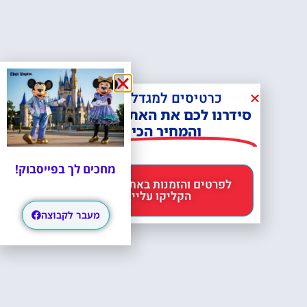
כרטיסים למגדל אייפל?
סידרנו לכם את האתר הכי אמין -
והמחיר הכי זול!
מחכים לך בפייסבוק!
לפרטים והזמנות באתר Headout
הקליקו עליי 😊
מעבר לקבוצה