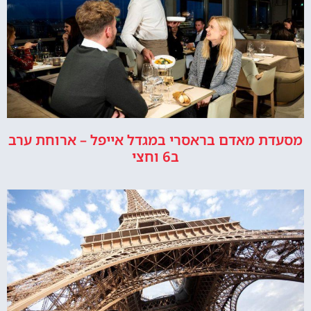
מסעדת מאדם בראסרי במגדל אייפל – ארוחת ערב
ב6 וחצי