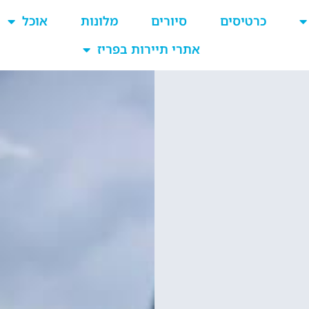
כרטיסים
סיורים
מלונות
אוכל
אתרי תיירות בפריז