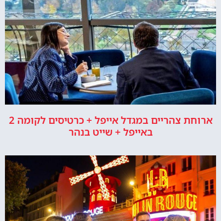
ארוחת צהריים במגדל אייפל + כרטיסים לקומה 2
באייפל + שייט בנהר