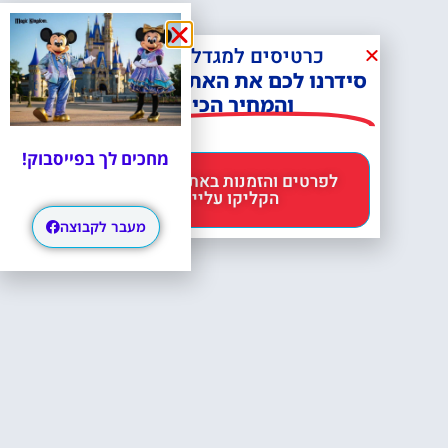
כרטיסים למגדל אייפל?
סידרנו לכם את האתר הכי אמין -
והמחיר הכי זול!
מחכים לך בפייסבוק!
לפרטים והזמנות באתר Headout
הקליקו עליי 😊
מעבר לקבוצה