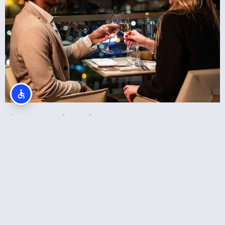
מסעדת מאדם בראסרי במגדל אייפל – ארוחה ב9
בערב