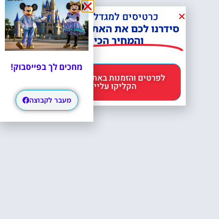
כרטיסים למגדל אייפל?
סידרנו לכם את האתר הכי אמין -
והמחיר הכי זול!
מחכים לך בפייסבוק!
לפרטים והזמנות באתר Headout
הקליקו עליי 😊
מעבר לקבוצה