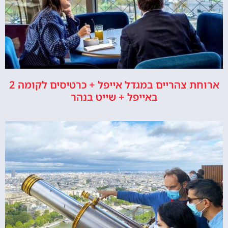
ארוחת צהריים במגדל אייפל + כרטיסים לקומה 2
באייפל + שייט בנהר