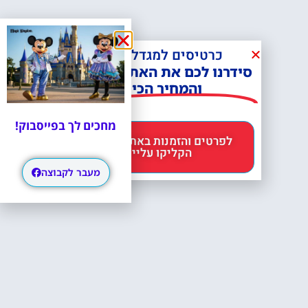
כרטיסים למגדל אייפל?
סידרנו לכם את האתר הכי אמין -
והמחיר הכי זול!
מחכים לך בפייסבוק!
לפרטים והזמנות באתר Headout
הקליקו עליי 😊
מעבר לקבוצה