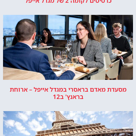
כרטיסים לקומה 2 של מגדל אייפל
מסעדת מאדם בראסרי במגדל אייפל – ארוחת
בראנץ' ב12