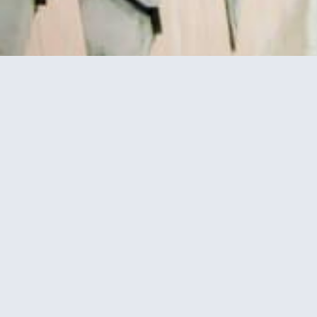
 + כרטיסים
כרטיס משולב למגדל אייפל + שייט בנהר
הסיין