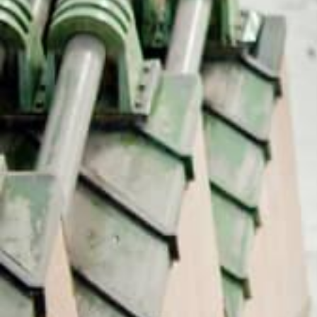
כולל סיור
סיור במגדל אייפל כולל עלייה במדרגות
במעלית
לקומה 2 או לתצפית