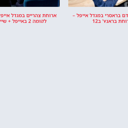
לפרטים והזמנות באתר Headout הקליקו עליי 😊