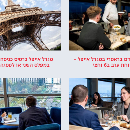
כישת כרטיסים
רשמי של מגדל אייפל © כל הזכויות שמורות לסוכנות TRAVELERS.CO.IL
מדיניות פרטיות
כרטיסים למגדל אייפל?
סידרנו לכם את האתר הכי אמין - והמחיר הכי זול!