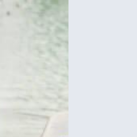
 בראסרי במגדל אייפל –
מגדל אייפל כרטיס כניסה 
ת ערב ב6 וחצי
במפלס השני או לפסגה 