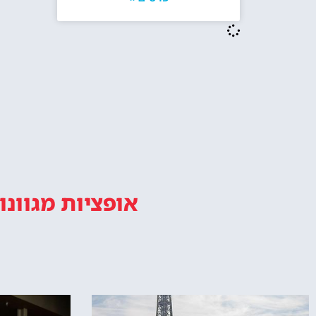
מו
טיול במגדל אייפל פריז מתחיל עם
המלצות, טיפים ומידע חשוב.
אייפ
אפשרות 
או ס
אודות