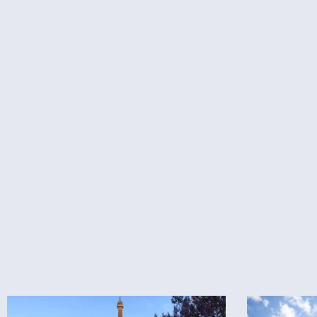
פריז
חדש באתר
איפה זה מגדל
למה בנו את
אייפל?
מגדל אייפל –
התשובה למה
מגדל אייפל