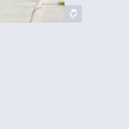
 בראסרי במגדל אייפל –
ארוחת צהריים במגדל אייפל
חת בראנץ' ב12
לקומה 2 באייפל + שייט בנהר
איפה לישון?
ליד מגדל אייפל בפריז