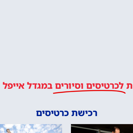
לטייל איתנו ב
מלץ
ל מחכה לכם!
לרכוש כרטיס כניסה
יור במגדל אייפל