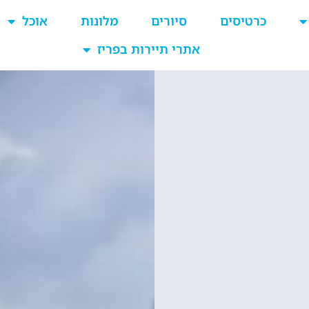
כרטיסים
סיורים
מלונות
אוכל
אתרי תיירות בפריז