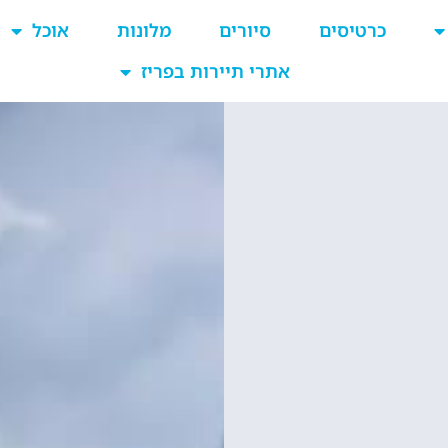
כרטיסים
סיורים
מלונות
אוכל
אתרי תיירות בפריז