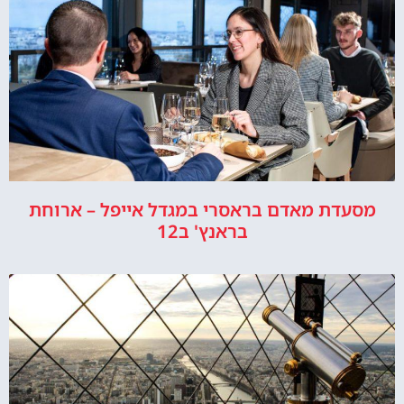
מסעדת מאדם בראסרי במגדל אייפל – ארוחת
בראנץ' ב12