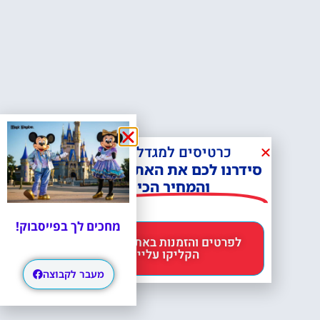
כרטיסים למגדל אייפל?
סידרנו לכם את האתר הכי אמין -
והמחיר הכי זול!
מחכים לך בפייסבוק!
לפרטים והזמנות באתר Headout
הקליקו עליי 😊
מעבר לקבוצה