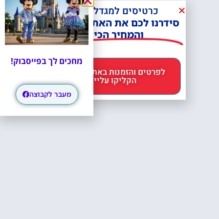
כרטיסים למגדל אייפל?
סידרנו לכם את האתר הכי אמין -
והמחיר הכי זול!
מחכים לך בפייסבוק!
לפרטים והזמנות באתר Headout
הקליקו עליי 😊
מעבר לקבוצה