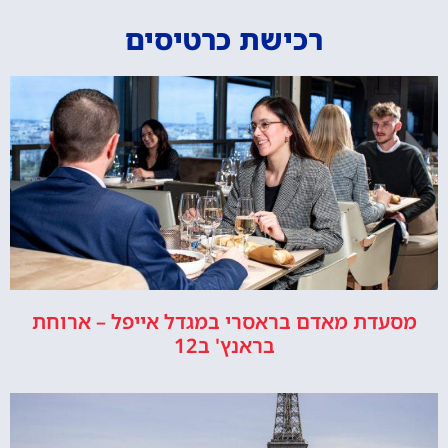
רכישת כרטיסים
מסעדת מאדם בראסרי במגדל אייפל – ארוחת
בראנץ' ב12