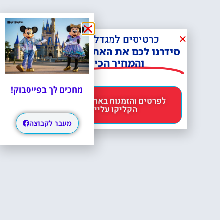
כרטיסים למגדל אייפל?
סידרנו לכם את האתר הכי אמין -
והמחיר הכי זול!
מחכים לך בפייסבוק!
לפרטים והזמנות באתר Headout
הקליקו עליי 😊
מעבר לקבוצה